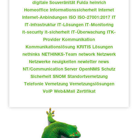
digitale Souveränität
Fulda
heinrich
Homeoffice
Informationssicherheit
Internet
Internet-Anbindungen
ISO
ISO-27001:2017
IT
IT-Infrastruktur
IT-Lösungen
IT-Monitoring
it-security
it-sicherheit
IT-Überwachung
ITK-
Provider
Kommunikation
Kommunikationslösung
KRITIS
Lösungen
nethinks
NETHINKS-Team
network
Netzwerk
Netzwerke
neuigkeiten
newletter
news
NT/Communication Server
OpenNMS
Schutz
Sicherheit
SNOM
Standortvernetzung
Telefonie
Vernetzung
Vernetzungslösungen
VoIP
Web&Mail
Zertifikat