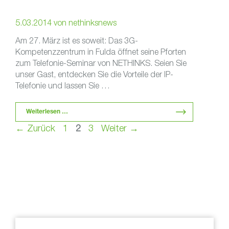
5.03.2014
von
nethinksnews
Am 27. März ist es soweit: Das 3G-
Kompetenzzentrum in Fulda öffnet seine Pforten
zum Telefonie-Seminar von NETHINKS. Seien Sie
unser Gast, entdecken Sie die Vorteile der IP-
Telefonie und lassen Sie …
Weiterlesen …
Seite
Seite
Seite
←
Zurück
1
2
3
Weiter
→