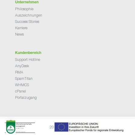
Unternehmen
Philosophie
Auszeichnungen
Success Stories
Karriere
News
Kundenbereich
Support Hotline
AnyDesk
RMA
SpamTitan
WHMCS
cPanel
Portalzugang
2026 © NETHINKS GmbH