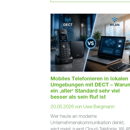
Mobiles Telefonieren in lokalen
Umgebungen mit DECT – Waru
ein ‚alter‘ Standard sehr viel
besser als sein Ruf ist
20.05.2026
von
Uwe Bergmann
Wer heute an moderne
Unternehmenskommunikation denkt,
wird meist zuerst Cloud-Telefonie, WLA