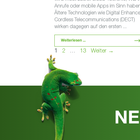
Anrufe oder mobile Apps im Sinn haben
Ältere Technologien wie Digital Enhanc
Cordless Telecommunications (DECT)
wirken dagegen auf den ersten ...
Weiterlesen ...
Seite
Seite
Seite
1
2
…
13
Weiter
→
NE