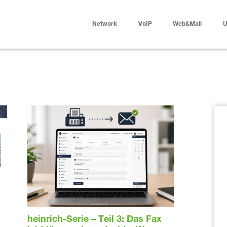
Network
VoIP
Web&Mail
U
heinrich-Serie – Teil 3: Das Fax