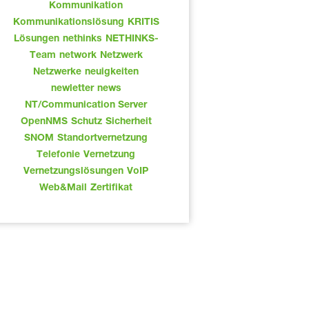
Kommunikation
Kommunikationslösung
KRITIS
Lösungen
nethinks
NETHINKS-
Team
network
Netzwerk
Netzwerke
neuigkeiten
newletter
news
NT/Communication Server
OpenNMS
Schutz
Sicherheit
SNOM
Standortvernetzung
Telefonie
Vernetzung
Vernetzungslösungen
VoIP
Web&Mail
Zertifikat