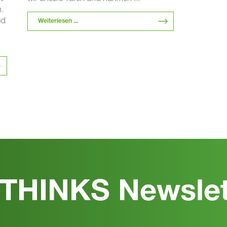
.
ed
Weiterlesen ...
THINKS Newslet