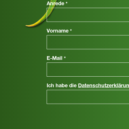
Anrede
*
Vorname
*
E-Mail
*
Ich habe die
Datenschutzerkläru