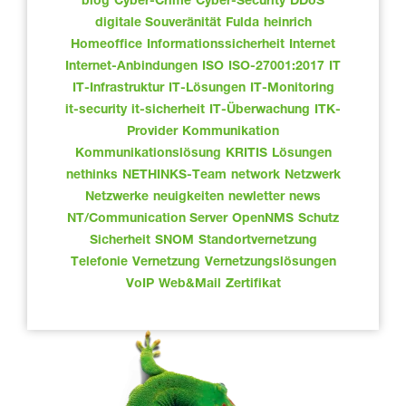
blog
Cyber-Crime
Cyber-Security
DDoS
digitale Souveränität
Fulda
heinrich
Homeoffice
Informationssicherheit
Internet
Internet-Anbindungen
ISO
ISO-27001:2017
IT
IT-Infrastruktur
IT-Lösungen
IT-Monitoring
it-security
it-sicherheit
IT-Überwachung
ITK-
Provider
Kommunikation
Kommunikationslösung
KRITIS
Lösungen
nethinks
NETHINKS-Team
network
Netzwerk
Netzwerke
neuigkeiten
newletter
news
NT/Communication Server
OpenNMS
Schutz
Sicherheit
SNOM
Standortvernetzung
Telefonie
Vernetzung
Vernetzungslösungen
VoIP
Web&Mail
Zertifikat