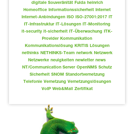
digitale Souveränität
Fulda
heinrich
Homeoffice
Informationssicherheit
Internet
Internet-Anbindungen
ISO
ISO-27001:2017
IT
IT-Infrastruktur
IT-Lösungen
IT-Monitoring
it-security
it-sicherheit
IT-Überwachung
ITK-
Provider
Kommunikation
Kommunikationslösung
KRITIS
Lösungen
nethinks
NETHINKS-Team
network
Netzwerk
Netzwerke
neuigkeiten
newletter
news
NT/Communication Server
OpenNMS
Schutz
Sicherheit
SNOM
Standortvernetzung
Telefonie
Vernetzung
Vernetzungslösungen
VoIP
Web&Mail
Zertifikat