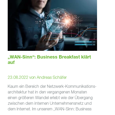
„WAN-Sinn“: Business Breakfast klärt
auf
23.08.2022
von
Andreas Schäfer
Kaum ein Bereich der Netz­werk-Kommu­ni­ka­ti­ons­
ar­chi­tektur hat in den vergan­genen Monaten
einen größeren Wandel erlebt wie der Über­gang
zwischen dem internen Unter­neh­mens­netz und
dem Internet. Im unserem „WAN-Sinn: Business
Breakfast“ stellen wir …