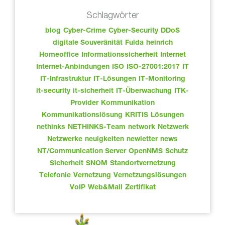
Schlagwörter
blog
Cyber-Crime
Cyber-Security
DDoS
digitale Souveränität
Fulda
heinrich
Homeoffice
Informationssicherheit
Internet
Internet-Anbindungen
ISO
ISO-27001:2017
IT
IT-Infrastruktur
IT-Lösungen
IT-Monitoring
it-security
it-sicherheit
IT-Überwachung
ITK-
Provider
Kommunikation
Kommunikationslösung
KRITIS
Lösungen
nethinks
NETHINKS-Team
network
Netzwerk
Netzwerke
neuigkeiten
newletter
news
NT/Communication Server
OpenNMS
Schutz
Sicherheit
SNOM
Standortvernetzung
Telefonie
Vernetzung
Vernetzungslösungen
VoIP
Web&Mail
Zertifikat