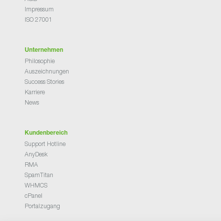
Impressum
ISO 27001
Unternehmen
Philosophie
Auszeichnungen
Success Stories
Karriere
News
Kundenbereich
Support Hotline
AnyDesk
RMA
SpamTitan
WHMCS
cPanel
Portalzugang