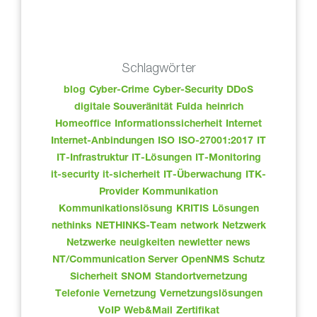
Schlagwörter
blog
Cyber-Crime
Cyber-Security
DDoS
digitale Souveränität
Fulda
heinrich
Homeoffice
Informationssicherheit
Internet
Internet-Anbindungen
ISO
ISO-27001:2017
IT
IT-Infrastruktur
IT-Lösungen
IT-Monitoring
it-security
it-sicherheit
IT-Überwachung
ITK-
Provider
Kommunikation
Kommunikationslösung
KRITIS
Lösungen
nethinks
NETHINKS-Team
network
Netzwerk
Netzwerke
neuigkeiten
newletter
news
NT/Communication Server
OpenNMS
Schutz
Sicherheit
SNOM
Standortvernetzung
Telefonie
Vernetzung
Vernetzungslösungen
VoIP
Web&Mail
Zertifikat