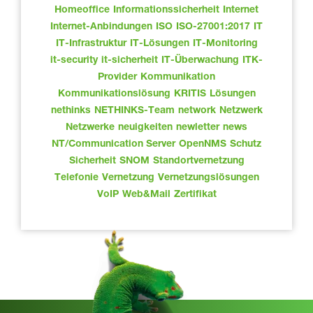
Homeoffice
Informationssicherheit
Internet
Internet-Anbindungen
ISO
ISO-27001:2017
IT
IT-Infrastruktur
IT-Lösungen
IT-Monitoring
it-security
it-sicherheit
IT-Überwachung
ITK-
Provider
Kommunikation
Kommunikationslösung
KRITIS
Lösungen
nethinks
NETHINKS-Team
network
Netzwerk
Netzwerke
neuigkeiten
newletter
news
NT/Communication Server
OpenNMS
Schutz
Sicherheit
SNOM
Standortvernetzung
Telefonie
Vernetzung
Vernetzungslösungen
VoIP
Web&Mail
Zertifikat