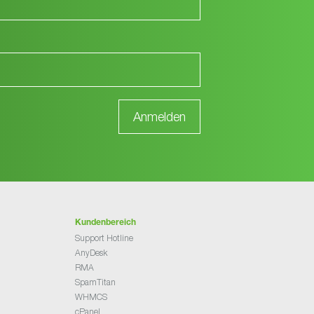
Kundenbereich
Support Hotline
AnyDesk
RMA
SpamTitan
WHMCS
cPanel