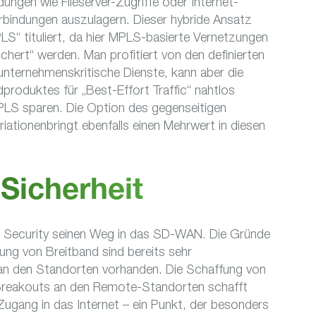
ungen wie Fileserver-Zugriffe oder Internet-
erbindungen auszulagern. Dieser hybride Ansatz
S“ tituliert, da hier MPLS-basierte Vernetzungen
hert“ werden. Man profitiert von den definierten
nternehmenskritische Dienste, kann aber die
produktes für „Best-Effort Traffic“ nahtlos
PLS sparen. Die Option des gegenseitigen
ationenbringt ebenfalls einen Mehrwert in diesen
icherheit
 Security seinen Weg in das SD-WAN. Die Gründe
ung von Breitband sind bereits sehr
 an den Standorten vorhanden. Die Schaffung von
-Breakouts an den Remote-Standorten schafft
 Zugang in das Internet – ein Punkt, der besonders