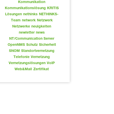
Kommunikation
Kommunikationslösung
KRITIS
Lösungen
nethinks
NETHINKS-
Team
network
Netzwerk
Netzwerke
neuigkeiten
newletter
news
NT/Communication Server
OpenNMS
Schutz
Sicherheit
SNOM
Standortvernetzung
Telefonie
Vernetzung
Vernetzungslösungen
VoIP
Web&Mail
Zertifikat