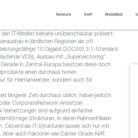
Network
VoIP
Web&Mail
U
in den IT-Medien beinahe unüberschaubar präsent.
rausbau in ländlichen Regionen als oft
ue leistungsfähige 10 Gigabit DOCSIS 3.1-Standard
l laufende VDSL Ausbau mit „Supervectoring“
 Gerade in Zentral-Europa besitzen diese doch
ndprodukte einen durchaus hohen
 nur für Heimanwender, sondern auch für
it längerer Zeit durchaus üblich, haben jedoch
- oder CorporateNetwork-Ansätzen
N-Vernetzungen sind aufgrund einfacher
ernförmige Strukturen, in deren RahmenFilialen
. Dezentrale IT-Strukturen lassen sich nur mit
. Aber auch Faktoren wie Carrier-Grade-NAT,