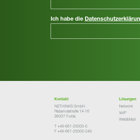
Ich habe die
Datenschutzerkläru
Kontakt
Lösungen
NETHINKS GmbH
Network
Rabanusstraße 14-16
VoIP
36037 Fulda
Web&Mail
T +49-661-25000-0
F +49-661-25000-249