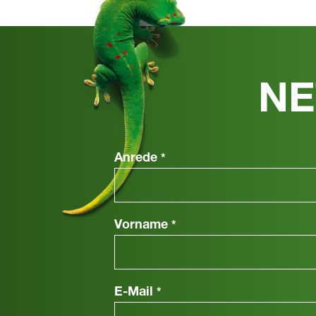
NE
Anrede
*
Vorname
*
E-Mail
*