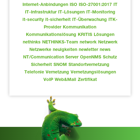
Internet-Anbindungen
ISO
ISO-27001:2017
IT
IT-Infrastruktur
IT-Lösungen
IT-Monitoring
it-security
it-sicherheit
IT-Überwachung
ITK-
Provider
Kommunikation
Kommunikationslösung
KRITIS
Lösungen
nethinks
NETHINKS-Team
network
Netzwerk
Netzwerke
neuigkeiten
newletter
news
NT/Communication Server
OpenNMS
Schutz
Sicherheit
SNOM
Standortvernetzung
Telefonie
Vernetzung
Vernetzungslösungen
VoIP
Web&Mail
Zertifikat