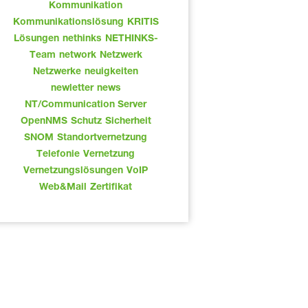
Kommunikation
Kommunikationslösung
KRITIS
Lösungen
nethinks
NETHINKS-
Team
network
Netzwerk
Netzwerke
neuigkeiten
newletter
news
NT/Communication Server
OpenNMS
Schutz
Sicherheit
SNOM
Standortvernetzung
Telefonie
Vernetzung
Vernetzungslösungen
VoIP
Web&Mail
Zertifikat