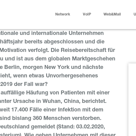
Network
VoIP
Web&Mail
U
ationale und internationale Unternehmen
häftsjahr bereits abgeschlossen und die
otivation verfolgt. Die Reisebereitschaft für
zu und ist aus dem globalen Marktgeschehen
e Berlin, morgen New York und nächste
ieht, wenn etwas Unvorhergesehenes
.2019 der Fall war?
uffällige Häufung von Patienten mit einer
ter Ursache in Wuhan, China, berichtet.
eit 17.400 Fälle einer Infektion mit dem
sind bislang 360 Menschen verstorben.
 Deutschland gemeldet (Stand: 03.02.2020,
sterium). Wie gehen Unternehmen mit dieser