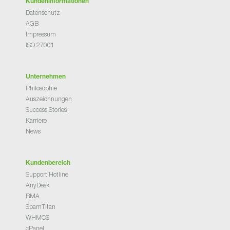
Kundeninformationen
Datenschutz
AGB
Impressum
ISO 27001
Unternehmen
Philosophie
Auszeichnungen
Success Stories
Karriere
News
Kundenbereich
Support Hotline
AnyDesk
RMA
SpamTitan
WHMCS
cPanel