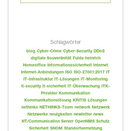
Schlagwörter
blog
Cyber-Crime
Cyber-Security
DDoS
digitale Souveränität
Fulda
heinrich
Homeoffice
Informationssicherheit
Internet
Internet-Anbindungen
ISO
ISO-27001:2017
IT
IT-Infrastruktur
IT-Lösungen
IT-Monitoring
it-security
it-sicherheit
IT-Überwachung
ITK-
Provider
Kommunikation
Kommunikationslösung
KRITIS
Lösungen
nethinks
NETHINKS-Team
network
Netzwerk
Netzwerke
neuigkeiten
newletter
news
NT/Communication Server
OpenNMS
Schutz
Sicherheit
SNOM
Standortvernetzung