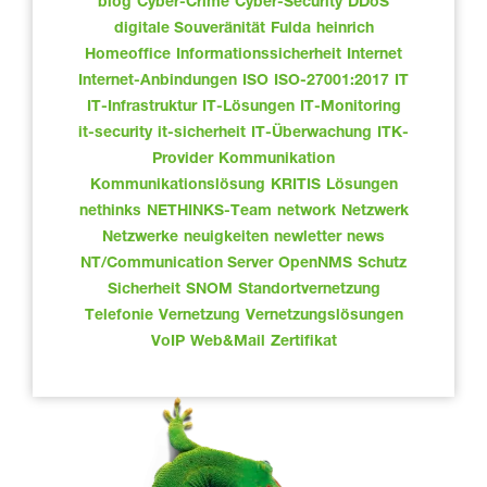
blog
Cyber-Crime
Cyber-Security
DDoS
digitale Souveränität
Fulda
heinrich
Homeoffice
Informationssicherheit
Internet
Internet-Anbindungen
ISO
ISO-27001:2017
IT
IT-Infrastruktur
IT-Lösungen
IT-Monitoring
it-security
it-sicherheit
IT-Überwachung
ITK-
Provider
Kommunikation
Kommunikationslösung
KRITIS
Lösungen
nethinks
NETHINKS-Team
network
Netzwerk
Netzwerke
neuigkeiten
newletter
news
NT/Communication Server
OpenNMS
Schutz
Sicherheit
SNOM
Standortvernetzung
Telefonie
Vernetzung
Vernetzungslösungen
VoIP
Web&Mail
Zertifikat