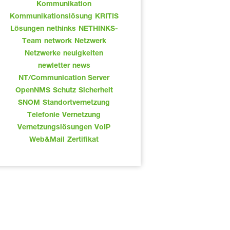
Kommunikation
Kommunikationslösung
KRITIS
Lösungen
nethinks
NETHINKS-
Team
network
Netzwerk
Netzwerke
neuigkeiten
newletter
news
NT/Communication Server
OpenNMS
Schutz
Sicherheit
SNOM
Standortvernetzung
Telefonie
Vernetzung
Vernetzungslösungen
VoIP
Web&Mail
Zertifikat