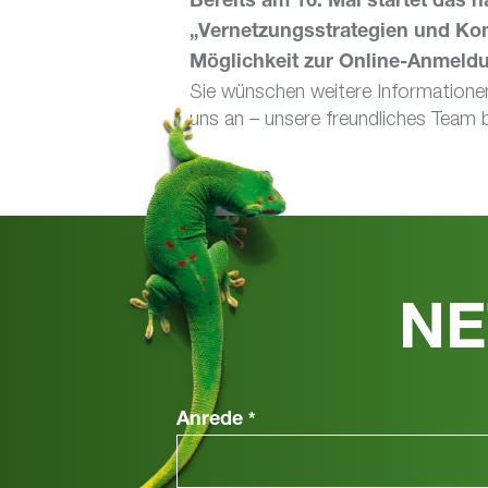
Bereits am 16. Mai startet das
„Vernetzungsstrategien und Kom
Möglichkeit zur Online-Anmeldu
Sie wünschen weitere Information
uns an – unsere freundliches Team b
NE
Anrede
*