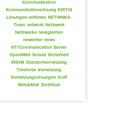
Kommunikation
Kommunikationslösung
KRITIS
Lösungen
nethinks
NETHINKS-
Team
network
Netzwerk
Netzwerke
neuigkeiten
newletter
news
NT/Communication Server
OpenNMS
Schutz
Sicherheit
SNOM
Standortvernetzung
Telefonie
Vernetzung
Vernetzungslösungen
VoIP
Web&Mail
Zertifikat