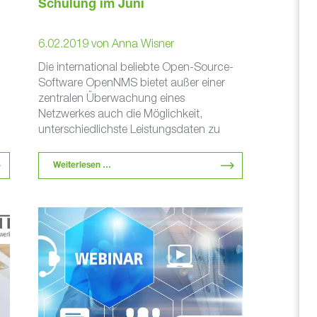
Schulung im Juni
6.02.2019
von
Anna Wisner
Die international beliebte Open-Source-
Software OpenNMS bietet außer einer
d
zentralen Überwachung eines
Netzwerkes auch die Möglichkeit,
unterschiedlichste Leistungsdaten zu
r
protokollieren und mit weiteren
r
Funktionen auch echte Mehrwerte zu
Weiterlesen …
nutzen. So stellt …