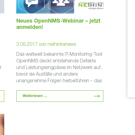
Neues OpenNMS-Webinar – jetzt
anmelden!
3.05.2017
von
nethinksnews
Das weltweit bekannte IT-Monitoring-Tool
OpenNMS deckt entstehende Defekte
r
und Leistungsengpässe im Netzwerk auf,
bevor sie Ausfälle und andere
unangenehme Folgen herbeiführen – das
l
spart eine Menge Stress, Ärger und Geld.
…
Weiterlesen …