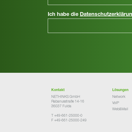
Ich habe die
Datenschutzerkläru
Kontakt
Lösungen
NETHINKS GmbH
Network
Rabanusstraße 14-16
VoIP
36037 Fulda
Web&Mail
T +49-661-25000-0
F +49-661-25000-249