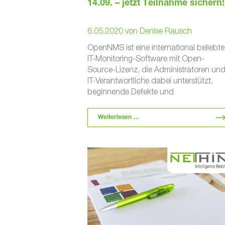
14.09. – jetzt Teilnahme sichern!
6.05.2020
von
Denise Rausch
OpenNMS ist eine international beliebte
IT-Monitoring-Software mit Open-
Source-Lizenz, die Administratoren un
IT-Verantwortliche dabei unterstützt,
beginnende Defekte und
Leistungsengpässe in der IT-Infrastruktu
eines Unternehmens zu erkennen, bevo
Weiterlesen …
es zu unangenehmen Folgen …