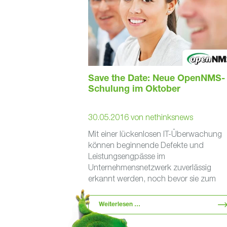
Save the Date: Neue OpenNMS-
Schulung im Oktober
30.05.2016
von
nethinksnews
Mit einer lückenlosen IT-Überwachung
können beginnende Defekte und
Leistungsengpässe im
Unternehmensnetzwerk zuverlässig
erkannt werden, noch bevor sie zum
Problem werden – das spart eine Meng
Stress, Ärger und Geld. OpenNMS …
Weiterlesen …