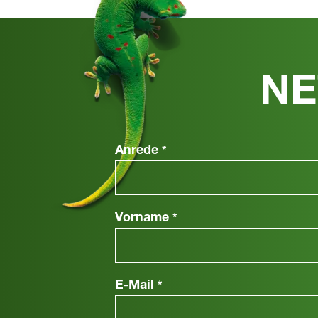
NE
Anrede
*
Vorname
*
E-Mail
*