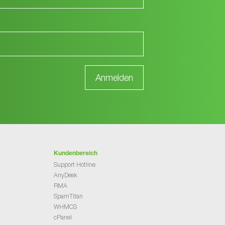
Kundenbereich
Support Hotline
AnyDesk
RMA
SpamTitan
WHMCS
cPanel