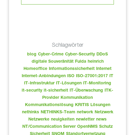
Schlagwörter
blog
Cyber-Crime
Cyber-Security
DDoS
digitale Souveränität
Fulda
heinrich
Homeoffice
Informationssicherheit
Internet
Internet-Anbindungen
ISO
ISO-27001:2017
IT
IT-Infrastruktur
IT-Lösungen
IT-Monitoring
it-security
it-sicherheit
IT-Überwachung
ITK-
Provider
Kommunikation
Kommunikationslösung
KRITIS
Lösungen
nethinks
NETHINKS-Team
network
Netzwerk
Netzwerke
neuigkeiten
newletter
news
NT/Communication Server
OpenNMS
Schutz
Sicherheit
SNOM
Standortvernetzung