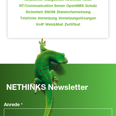
Netzwerke
neuigkeiten
newletter
news
NT/Communication Server
OpenNMS
Schutz
Sicherheit
SNOM
Standortvernetzung
Telefonie
Vernetzung
Vernetzungslösungen
VoIP
Web&Mail
Zertifikat
NETHINKS Newsletter
Anrede
*