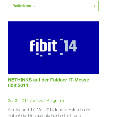
Weiterlesen …
NETHINKS auf der Fuldaer IT-Messe
fibit 2014
25.05.2014
von
Uwe Bergmann
Am 16. und 17. Mai 2014 fand in Fulda in der
Halle 8 der Hochschule Fulda die IT- und