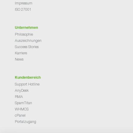
Impressum
ISO 27001
Unternehmen
Philosophie
Auszeichnungen
Success Stories
Karriere
News
Kundenbereich
Support Hotline
AnyDesk
RMA
SpamTitan
WHMCS
cPanel
Portalzugang