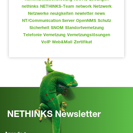
nethinks
NETHINKS-Team
network
Netzwerk
Netzwerke
neuigkeiten
newletter
news
NT/Communication Server
OpenNMS
Schutz
Sicherheit
SNOM
Standortvernetzung
Telefonie
Vernetzung
Vernetzungslösungen
VoIP
Web&Mail
Zertifikat
NETHINKS Newsletter