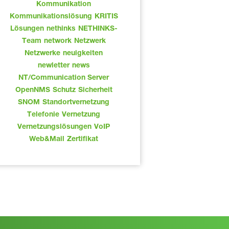
Kommunikation
Kommunikationslösung
KRITIS
Lösungen
nethinks
NETHINKS-
Team
network
Netzwerk
Netzwerke
neuigkeiten
newletter
news
NT/Communication Server
OpenNMS
Schutz
Sicherheit
SNOM
Standortvernetzung
Telefonie
Vernetzung
Vernetzungslösungen
VoIP
Web&Mail
Zertifikat