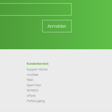
Kundenbereich
Support Hotline
AnyDesk
RMA
SpamTitan
WHMCS
cPanel
Portalzugang