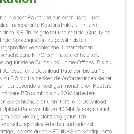
kation
nie in einem Paket und aus einer Hand – und
 eine transparente Kostenstruktur. Ein- und
inen SIP-Trunk geleitet und mittels „Quality of
dfreie Sprachqualität zu gewährleisten.
ungsprofilen verschiedener Unternehmen
i verschiedene NT/Green-Pakete entwickelt:
ösung für kleine Büros und Home-Offices. Bis zu
v4-Adresse, eine Download-Rate von bis zu 16
s zu 2,5 Mbit/s decken die Anforderungen kleiner
– bei besonders niedrigen monatlichen Kosten.
 mittlere Büros mit bis zu 20 Mitarbeitern
ren Sprachkanäle ist unlimitiert; eine Download-
e Upload-Rate von bis zu 40 Mbit/s sorgen auch
n oder vielen gleichzeitig geführten
terbrechungsfreies Arbeiten und jederzeit
ertiger, bereits durch NETHINKS vorkonfigurierter