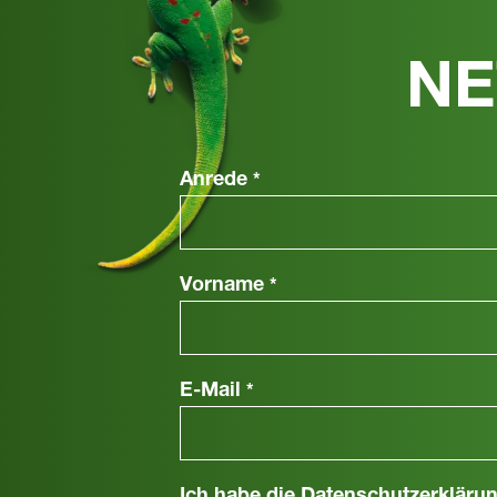
NE
Anrede
*
Vorname
*
E-Mail
*