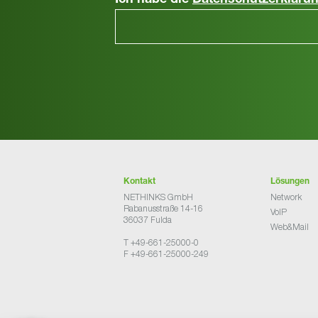
Ich habe die
Datenschutzerkläru
Kontakt
Lösungen
NETHINKS GmbH
Network
Rabanusstraße 14-16
VoIP
36037 Fulda
Web&Mail
T +49-661-25000-0
F +49-661-25000-249