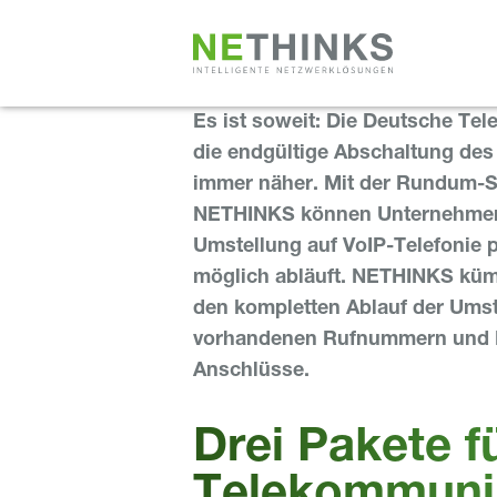
Zum
Inhalt
springen
Es ist soweit: Die Deutsche Te
die endgültige Abschaltung de
immer näher. Mit der Rundum-
NETHINKS können Unternehmen s
Umstellung auf VoIP-Telefonie p
möglich abläuft. NETHINKS kümm
den kompletten Ablauf der Umst
vorhandenen Rufnummern und 
Anschlüsse.
Drei Pakete f