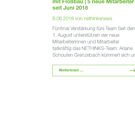
mit Floßbau | 5 neue Mitarbeiter
seit Juni 2018
8.08.2018
von
nethinksnews
Fünfmal Verstärkung fürs Team Seit de
1. August unterstützen vier neue
Mitarbeiterinnen und Mitarbeiter
tatkräftig das NETHINKS-Team: Ariane
Schouten Grenzebach kümmert sich u
den Empfang, Yvonne Krönung und
Sebastian Mathes …
Weiterlesen …