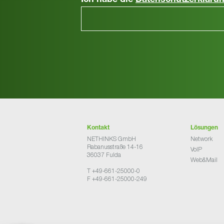
Ich habe die
Datenschutzerkläru
Kontakt
Lösungen
NETHINKS GmbH
Network
Rabanusstraße 14-16
VoIP
36037 Fulda
Web&Mail
T +49-661-25000-0
F +49-661-25000-249