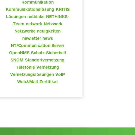
Kommunikation
Kommunikationslösung
KRITIS
Lösungen
nethinks
NETHINKS-
Team
network
Netzwerk
Netzwerke
neuigkeiten
newletter
news
NT/Communication Server
OpenNMS
Schutz
Sicherheit
SNOM
Standortvernetzung
Telefonie
Vernetzung
Vernetzungslösungen
VoIP
Web&Mail
Zertifikat