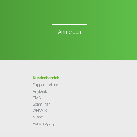
Kundenbereich
Support Hotline
AnyDesk
RMA
SpamTitan
WHMCS
cPanel
Portalzugang