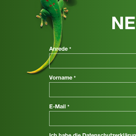
NE
Anrede
*
Vorname
*
E-Mail
*