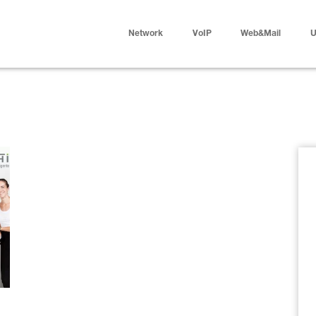
Network
VoIP
Web&Mail
U