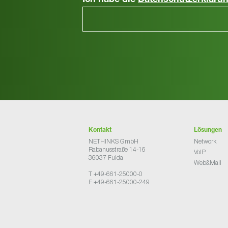
Ich habe die
Datenschutzerkläru
Kontakt
Lösungen
NETHINKS GmbH
Network
Rabanusstraße 14-16
VoIP
36037 Fulda
Web&Mail
T +49-661-25000-0
F +49-661-25000-249