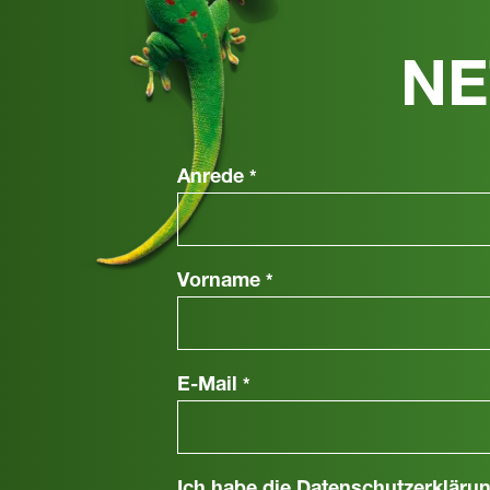
NE
Anrede
*
Vorname
*
E-Mail
*