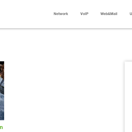
Network
VoIP
Web&Mail
U
on