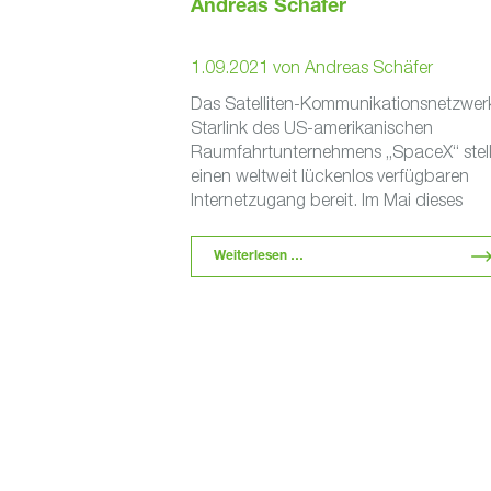
Andreas Schäfer
1.09.2021
von
Andreas Schäfer
Das Satelliten-Kommunikationsnetzwer
Starlink des US-amerikanischen
Raumfahrtunternehmens „SpaceX“ stell
einen weltweit lückenlos verfügbaren
Internetzugang bereit. Im Mai dieses
Jahres wurde die erste Phase des
Projektes abgeschlossen. Die Starlink-
Weiterlesen …
Satelliten operieren in einem …