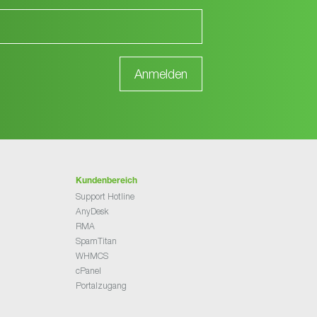
Kundenbereich
Support Hotline
AnyDesk
RMA
SpamTitan
WHMCS
cPanel
Portalzugang