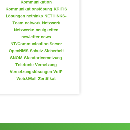
Kommunikation
Kommunikationslösung
KRITIS
Lösungen
nethinks
NETHINKS-
Team
network
Netzwerk
Netzwerke
neuigkeiten
newletter
news
NT/Communication Server
OpenNMS
Schutz
Sicherheit
SNOM
Standortvernetzung
Telefonie
Vernetzung
Vernetzungslösungen
VoIP
Web&Mail
Zertifikat