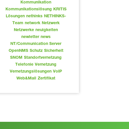
Kommunikation
Kommunikationslösung
KRITIS
Lösungen
nethinks
NETHINKS-
Team
network
Netzwerk
Netzwerke
neuigkeiten
newletter
news
NT/Communication Server
OpenNMS
Schutz
Sicherheit
SNOM
Standortvernetzung
Telefonie
Vernetzung
Vernetzungslösungen
VoIP
Web&Mail
Zertifikat