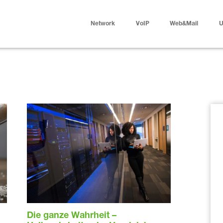
Network
VoIP
Web&Mail
U
Die ganze Wahrheit –