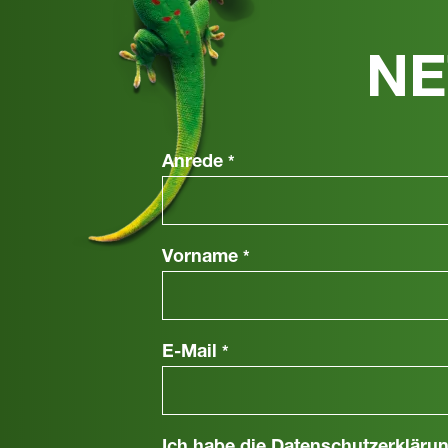
NE
Anrede
*
Vorname
*
E-Mail
*