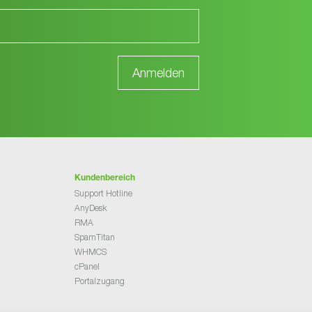
Kundenbereich
Support Hotline
AnyDesk
RMA
SpamTitan
WHMCS
cPanel
Portalzugang