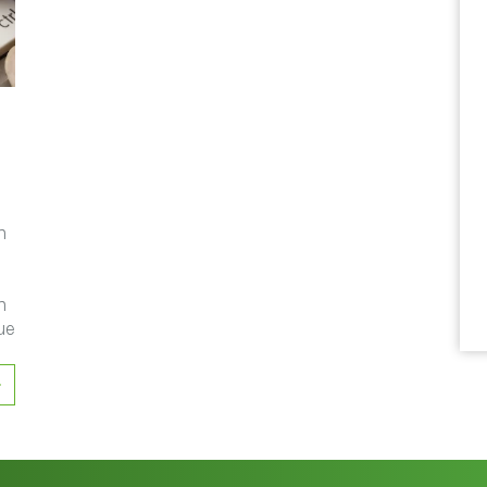
n
n
ue