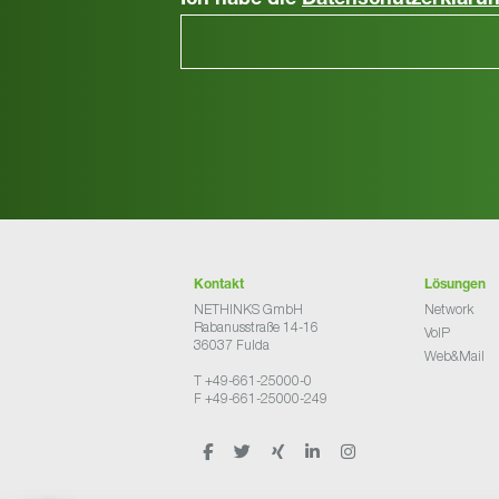
Ich habe die
Datenschutzerkläru
Kontakt
Lösungen
NETHINKS GmbH
Network
Rabanusstraße 14-16
VoIP
36037 Fulda
Web&Mail
T +49-661-25000-0
F +49-661-25000-249