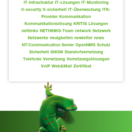
IT-Infrastruktur
IT-Lösungen
IT-Monitoring
it-security
it-sicherheit
IT-Überwachung
ITK-
Provider
Kommunikation
Kommunikationslösung
KRITIS
Lösungen
nethinks
NETHINKS-Team
network
Netzwerk
Netzwerke
neuigkeiten
newletter
news
NT/Communication Server
OpenNMS
Schutz
Sicherheit
SNOM
Standortvernetzung
Telefonie
Vernetzung
Vernetzungslösungen
VoIP
Web&Mail
Zertifikat