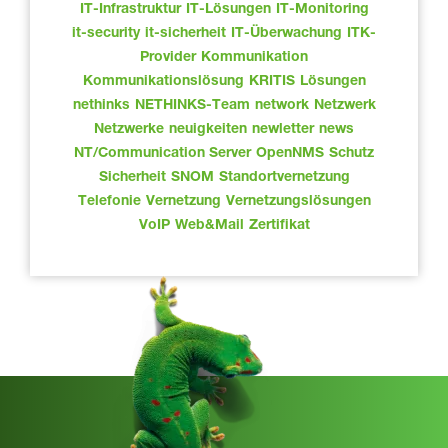
IT-Infrastruktur
IT-Lösungen
IT-Monitoring
it-security
it-sicherheit
IT-Überwachung
ITK-
Provider
Kommunikation
Kommunikationslösung
KRITIS
Lösungen
nethinks
NETHINKS-Team
network
Netzwerk
Netzwerke
neuigkeiten
newletter
news
NT/Communication Server
OpenNMS
Schutz
Sicherheit
SNOM
Standortvernetzung
Telefonie
Vernetzung
Vernetzungslösungen
VoIP
Web&Mail
Zertifikat