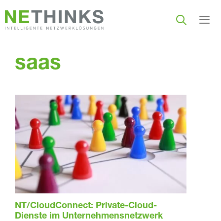
Zum
Inhalt
springen
Men
saas
NT/CloudConnect: Private-Cloud-
Dienste im Unternehmensnetzwerk