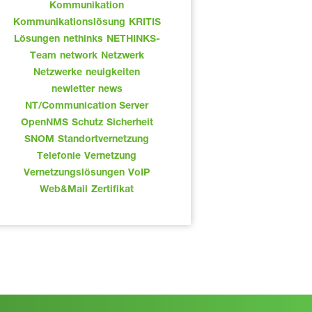
Kommunikation
Kommunikationslösung
KRITIS
Lösungen
nethinks
NETHINKS-
Team
network
Netzwerk
Netzwerke
neuigkeiten
newletter
news
NT/Communication Server
OpenNMS
Schutz
Sicherheit
SNOM
Standortvernetzung
Telefonie
Vernetzung
Vernetzungslösungen
VoIP
Web&Mail
Zertifikat