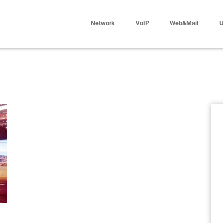
Network
VoIP
Web&Mail
U