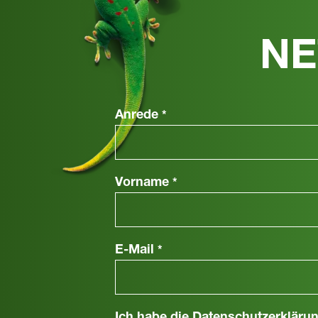
NE
Anrede
*
Vorname
*
E-Mail
*