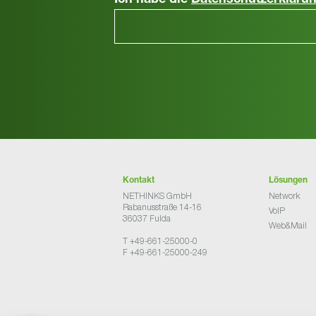
Ich habe die
Datenschutzerkläru
Kontakt
Lösungen
NETHINKS GmbH
Network
Rabanusstraße 14-16
VoIP
36037 Fulda
Web&Mail
T +49-661-25000-0
F +49-661-25000-249