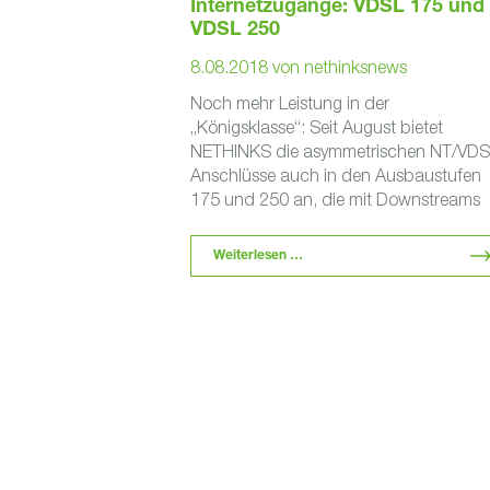
Internetzugänge: VDSL 175 und
VDSL 250
8.08.2018
von
nethinksnews
Noch mehr Leistung in der
„Königsklasse“: Seit August bietet
NETHINKS die asymmetrischen NT/VDS
Anschlüsse auch in den Ausbaustufen
175 und 250 an, die mit Downstreams
von 175 bzw. 250 MBit/s und …
Weiterlesen …