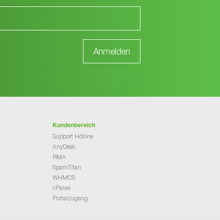
Kundenbereich
Support Hotline
AnyDesk
RMA
SpamTitan
WHMCS
cPanel
Portalzugang