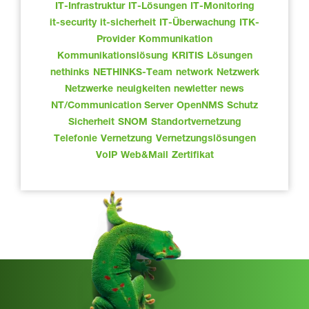
IT-Infrastruktur
IT-Lösungen
IT-Monitoring
it-security
it-sicherheit
IT-Überwachung
ITK-
Provider
Kommunikation
Kommunikationslösung
KRITIS
Lösungen
nethinks
NETHINKS-Team
network
Netzwerk
Netzwerke
neuigkeiten
newletter
news
NT/Communication Server
OpenNMS
Schutz
Sicherheit
SNOM
Standortvernetzung
Telefonie
Vernetzung
Vernetzungslösungen
VoIP
Web&Mail
Zertifikat