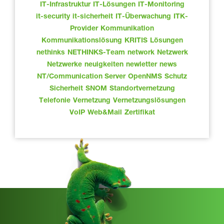
IT-Infrastruktur
IT-Lösungen
IT-Monitoring
it-security
it-sicherheit
IT-Überwachung
ITK-
Provider
Kommunikation
Kommunikationslösung
KRITIS
Lösungen
nethinks
NETHINKS-Team
network
Netzwerk
Netzwerke
neuigkeiten
newletter
news
NT/Communication Server
OpenNMS
Schutz
Sicherheit
SNOM
Standortvernetzung
Telefonie
Vernetzung
Vernetzungslösungen
VoIP
Web&Mail
Zertifikat