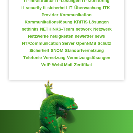
IT-Infrastruktur
IT-Lösungen
IT-Monitoring
it-security
it-sicherheit
IT-Überwachung
ITK-
Provider
Kommunikation
Kommunikationslösung
KRITIS
Lösungen
nethinks
NETHINKS-Team
network
Netzwerk
Netzwerke
neuigkeiten
newletter
news
NT/Communication Server
OpenNMS
Schutz
Sicherheit
SNOM
Standortvernetzung
Telefonie
Vernetzung
Vernetzungslösungen
VoIP
Web&Mail
Zertifikat