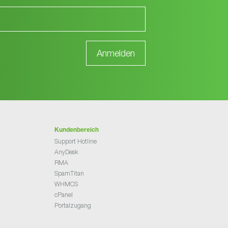
Kundenbereich
Support Hotline
AnyDesk
RMA
SpamTitan
WHMCS
cPanel
Portalzugang