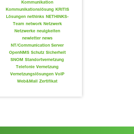
Kommunikation
Kommunikationslösung
KRITIS
Lösungen
nethinks
NETHINKS-
Team
network
Netzwerk
Netzwerke
neuigkeiten
newletter
news
NT/Communication Server
OpenNMS
Schutz
Sicherheit
SNOM
Standortvernetzung
Telefonie
Vernetzung
Vernetzungslösungen
VoIP
Web&Mail
Zertifikat