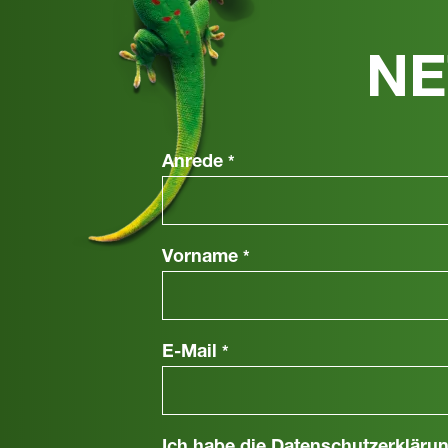
NE
Anrede
*
Vorname
*
E-Mail
*