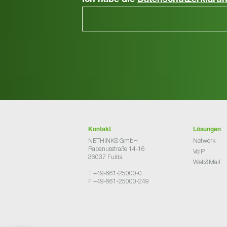
Ich habe die
Datenschutzerkläru
Kontakt
Lösungen
NETHINKS GmbH
Network
Rabanusstraße 14-16
VoIP
36037 Fulda
Web&Mail
T +49-661-25000-0
F +49-661-25000-249