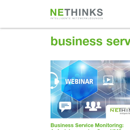
Zum
Inhalt
springen
business serv
Business Service Monitoring: