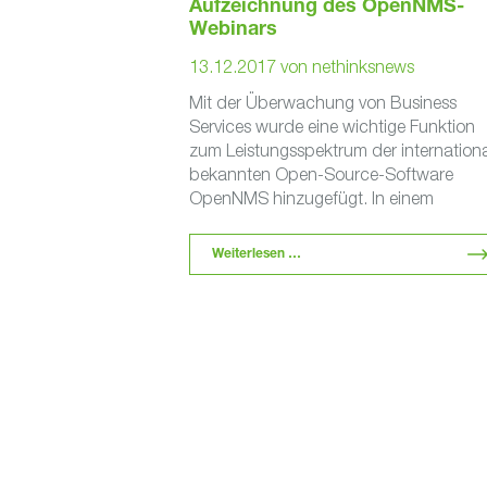
Aufzeichnung des OpenNMS-
Webinars
13.12.2017
von
nethinksnews
Mit der Überwachung von Business
Services wurde eine wichtige Funktion
zum Leistungsspektrum der internationa
bekannten Open-Source-Software
OpenNMS hinzugefügt. In einem
Business Service wird definiert, in welch
Abhängigkeit zwei überwachte Geräte
Weiterlesen …
stehen. …