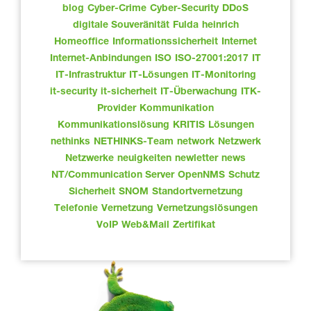
blog
Cyber-Crime
Cyber-Security
DDoS
digitale Souveränität
Fulda
heinrich
Homeoffice
Informationssicherheit
Internet
Internet-Anbindungen
ISO
ISO-27001:2017
IT
IT-Infrastruktur
IT-Lösungen
IT-Monitoring
it-security
it-sicherheit
IT-Überwachung
ITK-
Provider
Kommunikation
Kommunikationslösung
KRITIS
Lösungen
nethinks
NETHINKS-Team
network
Netzwerk
Netzwerke
neuigkeiten
newletter
news
NT/Communication Server
OpenNMS
Schutz
Sicherheit
SNOM
Standortvernetzung
Telefonie
Vernetzung
Vernetzungslösungen
VoIP
Web&Mail
Zertifikat