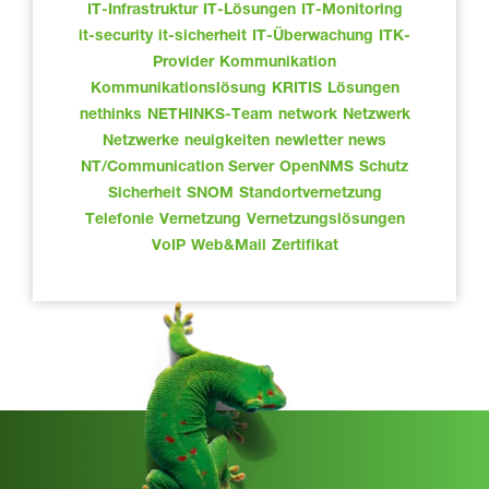
IT-Infrastruktur
IT-Lösungen
IT-Monitoring
it-security
it-sicherheit
IT-Überwachung
ITK-
Provider
Kommunikation
Kommunikationslösung
KRITIS
Lösungen
nethinks
NETHINKS-Team
network
Netzwerk
Netzwerke
neuigkeiten
newletter
news
NT/Communication Server
OpenNMS
Schutz
Sicherheit
SNOM
Standortvernetzung
Telefonie
Vernetzung
Vernetzungslösungen
VoIP
Web&Mail
Zertifikat