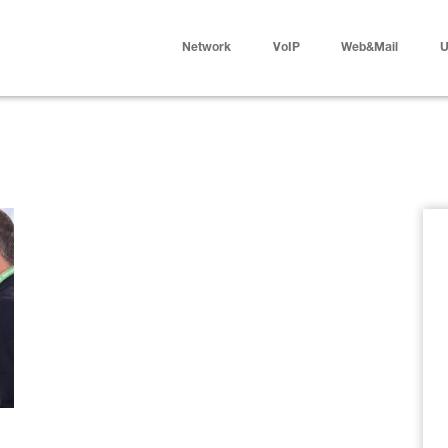
Network
VoIP
Web&Mail
U