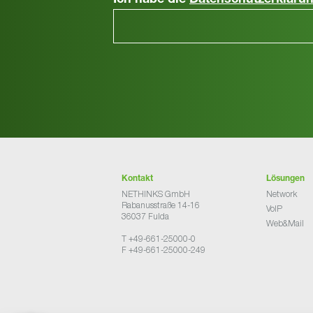
Ich habe die
Datenschutzerkläru
Kontakt
Lösungen
NETHINKS GmbH
Network
Rabanusstraße 14-16
VoIP
36037 Fulda
Web&Mail
T +49-661-25000-0
F +49-661-25000-249