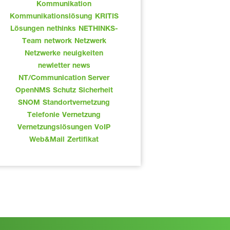
Kommunikation
Kommunikationslösung
KRITIS
Lösungen
nethinks
NETHINKS-
Team
network
Netzwerk
Netzwerke
neuigkeiten
newletter
news
NT/Communication Server
OpenNMS
Schutz
Sicherheit
SNOM
Standortvernetzung
Telefonie
Vernetzung
Vernetzungslösungen
VoIP
Web&Mail
Zertifikat