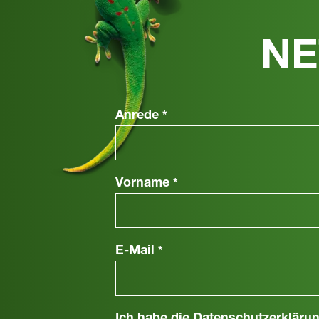
NE
Anrede
*
Vorname
*
E-Mail
*