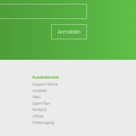
Kundenbereich
Support Hotline
AnyDesk
RMA
SpamTitan
WHMCS
cPanel
Portalzugang