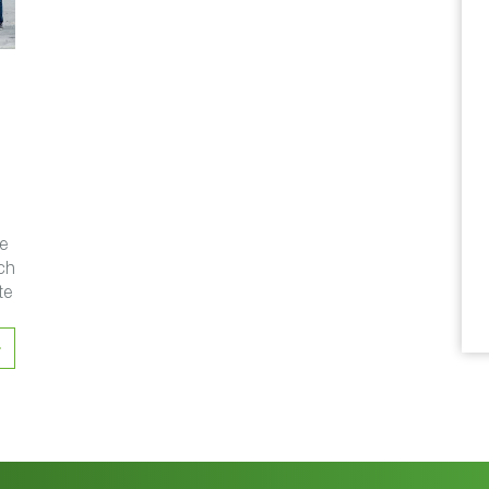
e
ch
te