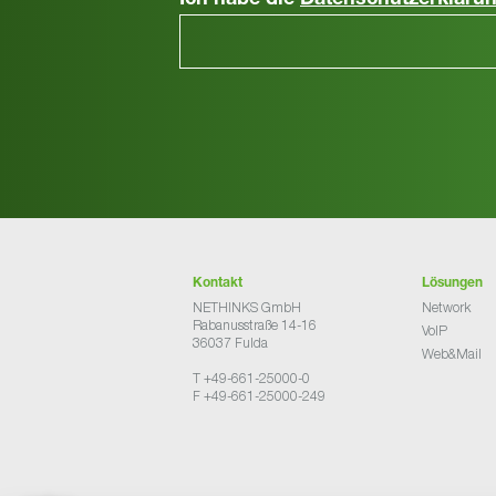
Ich habe die
Datenschutzerkläru
Kontakt
Lösungen
NETHINKS GmbH
Network
Rabanusstraße 14-16
VoIP
36037 Fulda
Web&Mail
T +49-661-25000-0
F +49-661-25000-249