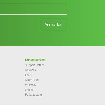
Kundenbereich
Support Hotline
AnyDesk
RMA
SpamTitan
WHMCS
cPanel
Portalzugang