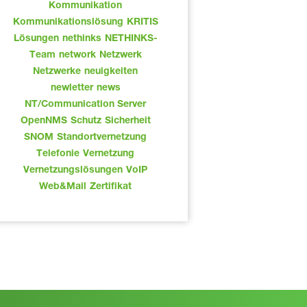
Kommunikation
Kommunikationslösung
KRITIS
Lösungen
nethinks
NETHINKS-
Team
network
Netzwerk
Netzwerke
neuigkeiten
newletter
news
NT/Communication Server
OpenNMS
Schutz
Sicherheit
SNOM
Standortvernetzung
Telefonie
Vernetzung
Vernetzungslösungen
VoIP
Web&Mail
Zertifikat