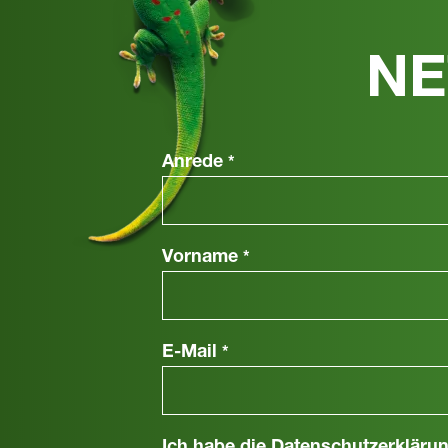
NE
Anrede
*
Vorname
*
E-Mail
*