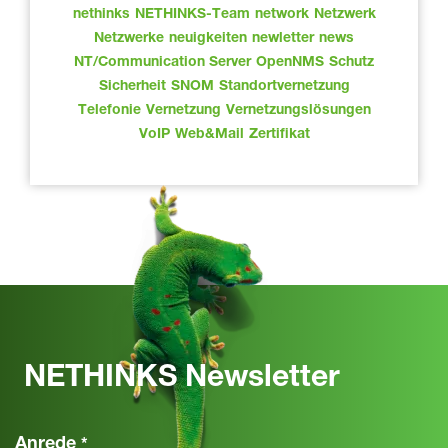
nethinks
NETHINKS-Team
network
Netzwerk
Netzwerke
neuigkeiten
newletter
news
NT/Communication Server
OpenNMS
Schutz
Sicherheit
SNOM
Standortvernetzung
Telefonie
Vernetzung
Vernetzungslösungen
VoIP
Web&Mail
Zertifikat
NETHINKS Newsletter
Anrede
*