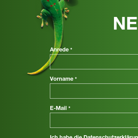
NE
Anrede
*
Vorname
*
E-Mail
*