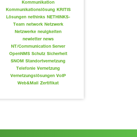
Kommunikation
Kommunikationslösung
KRITIS
Lösungen
nethinks
NETHINKS-
Team
network
Netzwerk
Netzwerke
neuigkeiten
newletter
news
NT/Communication Server
OpenNMS
Schutz
Sicherheit
SNOM
Standortvernetzung
Telefonie
Vernetzung
Vernetzungslösungen
VoIP
Web&Mail
Zertifikat