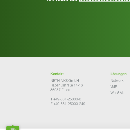
Ich habe die
Datenschutzerkläru
Kontakt
Lösungen
NETHINKS GmbH
Network
Rabanusstraße 14-16
VoIP
36037 Fulda
Web&Mail
T +49-661-25000-0
F +49-661-25000-249