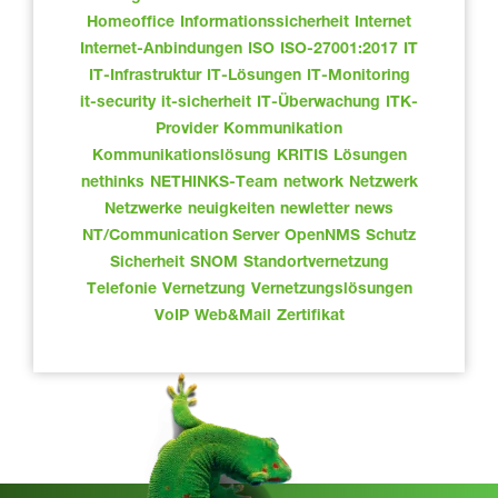
Homeoffice
Informationssicherheit
Internet
Internet-Anbindungen
ISO
ISO-27001:2017
IT
IT-Infrastruktur
IT-Lösungen
IT-Monitoring
it-security
it-sicherheit
IT-Überwachung
ITK-
Provider
Kommunikation
Kommunikationslösung
KRITIS
Lösungen
nethinks
NETHINKS-Team
network
Netzwerk
Netzwerke
neuigkeiten
newletter
news
NT/Communication Server
OpenNMS
Schutz
Sicherheit
SNOM
Standortvernetzung
Telefonie
Vernetzung
Vernetzungslösungen
VoIP
Web&Mail
Zertifikat