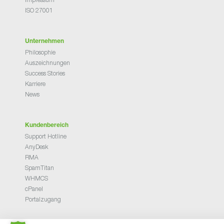
ISO 27001
Unternehmen
Philosophie
Auszeichnungen
Success Stories
Karriere
News
Kundenbereich
Support Hotline
AnyDesk
RMA
SpamTitan
WHMCS
cPanel
Portalzugang