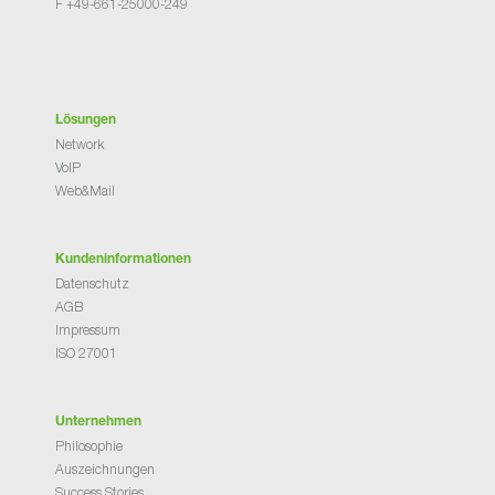
F +49-661-25000-249
Lösungen
Network
VoIP
Web&Mail
Kundeninformationen
Datenschutz
AGB
Impressum
ISO 27001
Unternehmen
Philosophie
Auszeichnungen
Success Stories