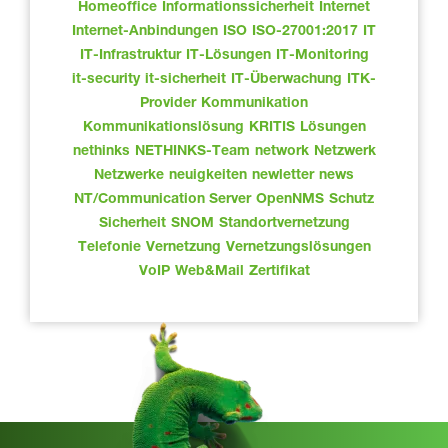
Homeoffice
Informationssicherheit
Internet
Internet-Anbindungen
ISO
ISO-27001:2017
IT
IT-Infrastruktur
IT-Lösungen
IT-Monitoring
it-security
it-sicherheit
IT-Überwachung
ITK-
Provider
Kommunikation
Kommunikationslösung
KRITIS
Lösungen
nethinks
NETHINKS-Team
network
Netzwerk
Netzwerke
neuigkeiten
newletter
news
NT/Communication Server
OpenNMS
Schutz
Sicherheit
SNOM
Standortvernetzung
Telefonie
Vernetzung
Vernetzungslösungen
VoIP
Web&Mail
Zertifikat