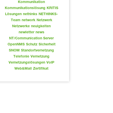
Kommunikation
Kommunikationslösung
KRITIS
Lösungen
nethinks
NETHINKS-
Team
network
Netzwerk
Netzwerke
neuigkeiten
newletter
news
NT/Communication Server
OpenNMS
Schutz
Sicherheit
SNOM
Standortvernetzung
Telefonie
Vernetzung
Vernetzungslösungen
VoIP
Web&Mail
Zertifikat