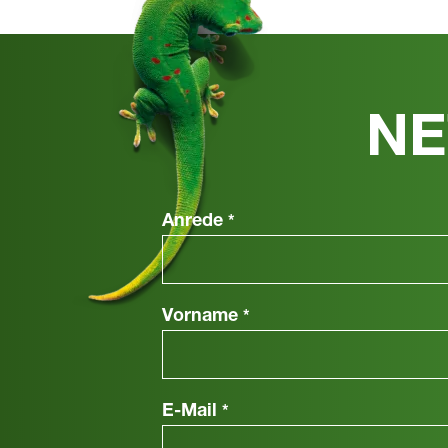
NE
Anrede
*
Vorname
*
E-Mail
*