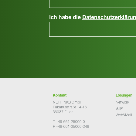
Ich habe die
Datenschutzerkläru
Kontakt
Lösungen
NETHINKS GmbH
Network
Rabanusstraße 14-16
VoIP
36037 Fulda
Web&Mail
T +49-661-25000-0
F +49-661-25000-249