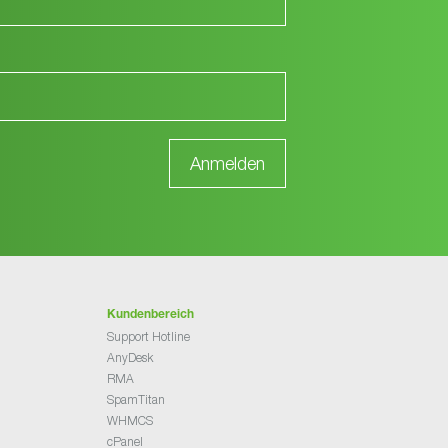
Kundenbereich
Support Hotline
AnyDesk
RMA
SpamTitan
WHMCS
cPanel