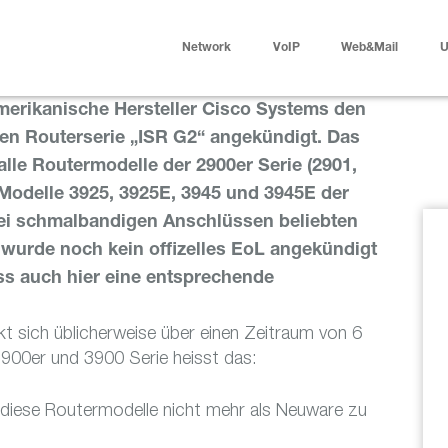
Network
VoIP
Web&Mail
U
erikanische Hersteller Cisco Systems den
ten Routerserie „ISR G2“ angekündigt. Das
 alle Routermodelle der 2900er Serie (2901,
 Modelle 3925, 3925E, 3945 und 3945E der
 bei schmalbandigen Anschlüssen beliebten
 wurde noch kein offizelles EoL angekündigt
ss auch hier eine entsprechende
t sich üblicherweise über einen Zeitraum von 6
2900er und 3900 Serie heisst das:
iese Routermodelle nicht mehr als Neuware zu