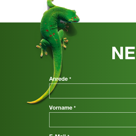
NE
Anrede
*
Vorname
*