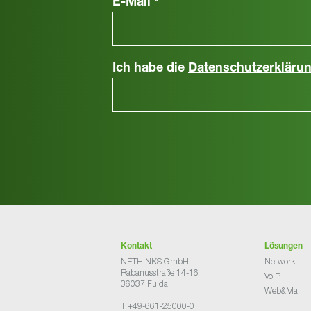
E-Mail
*
Ich habe die
Datenschutzerkläru
Kontakt
Lösungen
NETHINKS GmbH
Network
Rabanusstraße 14-16
VoIP
36037 Fulda
Web&Mail
T +49-661-25000-0