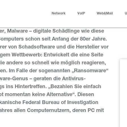
Network
VoIP
Web&Mail
U
er, Malware – digitale Schädlinge wie diese
Computers schon seit Anfang der 80er Jahre.
er von Schadsoftware und die Hersteller vor
gem Wettbewerb: Entwickelt die eine Seite
ie andere so schnell wie möglich reagieren,
ben. Im Falle der sogenannten „Ransomware“
ware-Genus – geraten die Antivirus-
s ins Hintertreffen. „Bezahlen Sie einfach
bt momentan keine Alternative“. Diesen
kanische Federal Bureau of Investigation
ahres allen Computernutzern, deren PC mit