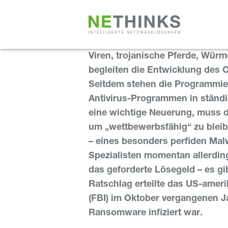
Zum
Inhalt
springen
Viren, trojanische Pferde, Würm
begleiten die Entwicklung des 
Seitdem stehen die Programmier
Antivirus-Programmen in ständi
eine wichtige Neuerung, muss d
um „wettbewerbsfähig“ zu blei
– eines besonders perfiden Mal
Spezialisten momentan allerding
das geforderte Lösegeld – es gi
Ratschlag erteilte das US-ameri
(FBI) im Oktober vergangenen J
Ransomware infiziert war.