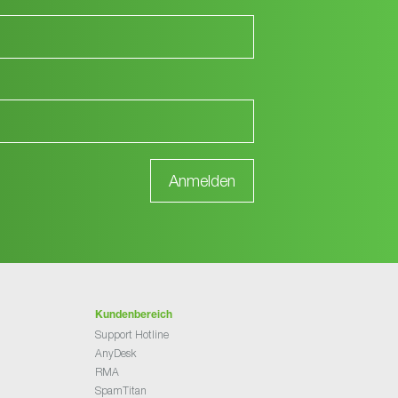
Kundenbereich
Support Hotline
AnyDesk
RMA
SpamTitan