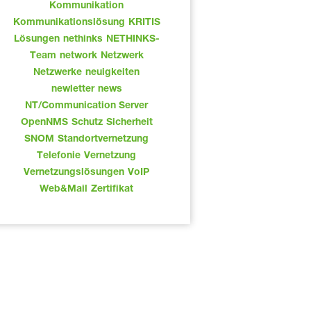
Kommunikation
Kommunikationslösung
KRITIS
Lösungen
nethinks
NETHINKS-
Team
network
Netzwerk
Netzwerke
neuigkeiten
newletter
news
NT/Communication Server
OpenNMS
Schutz
Sicherheit
SNOM
Standortvernetzung
Telefonie
Vernetzung
Vernetzungslösungen
VoIP
Web&Mail
Zertifikat