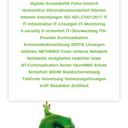
digitale Souveränität
Fulda
heinrich
Homeoffice
Informationssicherheit
Internet
Internet-Anbindungen
ISO
ISO-27001:2017
IT
IT-Infrastruktur
IT-Lösungen
IT-Monitoring
it-security
it-sicherheit
IT-Überwachung
ITK-
Provider
Kommunikation
Kommunikationslösung
KRITIS
Lösungen
nethinks
NETHINKS-Team
network
Netzwerk
Netzwerke
neuigkeiten
newletter
news
NT/Communication Server
OpenNMS
Schutz
Sicherheit
SNOM
Standortvernetzung
Telefonie
Vernetzung
Vernetzungslösungen
VoIP
Web&Mail
Zertifikat