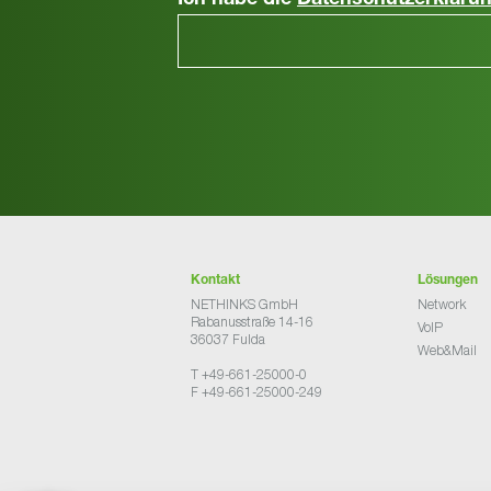
Ich habe die
Datenschutzerkläru
Kontakt
Lösungen
NETHINKS GmbH
Network
Rabanusstraße 14-16
VoIP
36037 Fulda
Web&Mail
T +49-661-25000-0
F +49-661-25000-249