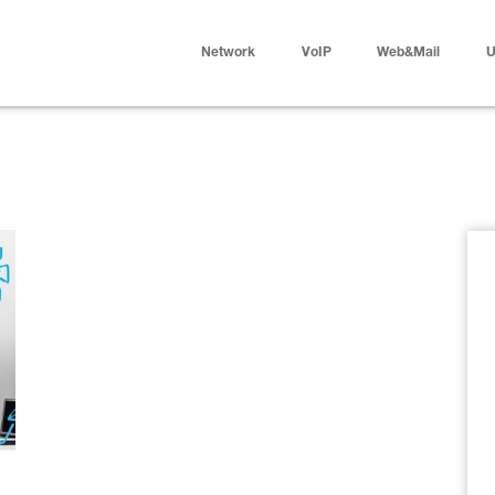
Network
VoIP
Web&Mail
U