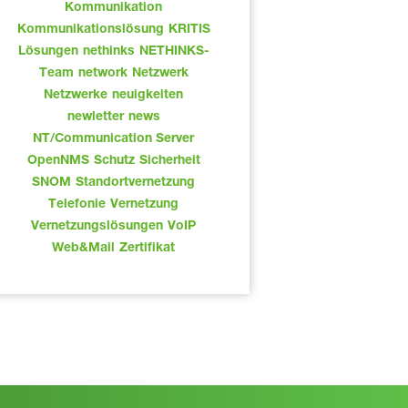
Kommunikation
Kommunikationslösung
KRITIS
Lösungen
nethinks
NETHINKS-
Team
network
Netzwerk
Netzwerke
neuigkeiten
newletter
news
NT/Communication Server
OpenNMS
Schutz
Sicherheit
SNOM
Standortvernetzung
Telefonie
Vernetzung
Vernetzungslösungen
VoIP
Web&Mail
Zertifikat