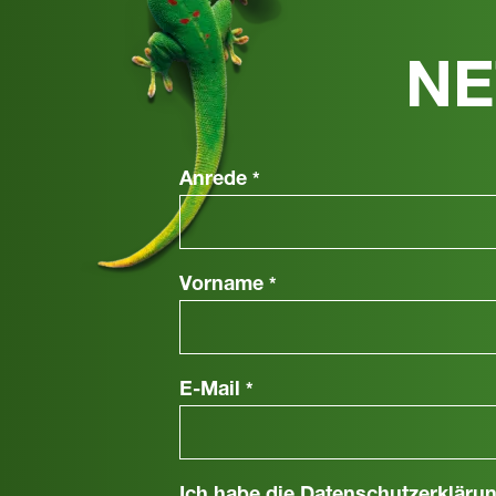
NE
Anrede
*
Vorname
*
E-Mail
*