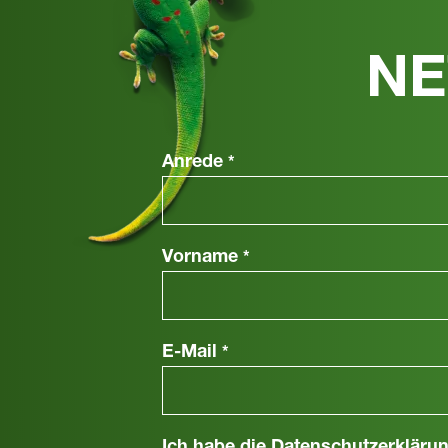
NE
Anrede
*
Vorname
*
E-Mail
*