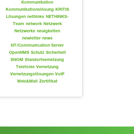
Kommunikation
Kommunikationslösung
KRITIS
Lösungen
nethinks
NETHINKS-
Team
network
Netzwerk
Netzwerke
neuigkeiten
newletter
news
NT/Communication Server
OpenNMS
Schutz
Sicherheit
SNOM
Standortvernetzung
Telefonie
Vernetzung
Vernetzungslösungen
VoIP
Web&Mail
Zertifikat