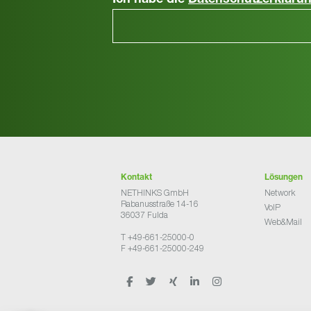
Ich habe die
Datenschutzerkläru
Kontakt
Lösungen
NETHINKS GmbH
Network
Rabanusstraße 14-16
VoIP
36037 Fulda
Web&Mail
T +49-661-25000-0
F +49-661-25000-249