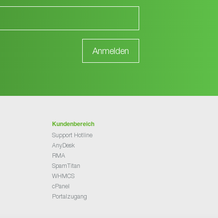
Kundenbereich
Support Hotline
AnyDesk
RMA
SpamTitan
WHMCS
cPanel
Portalzugang