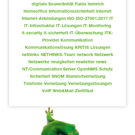
digitale Souveränität
Fulda
heinrich
Homeoffice
Informationssicherheit
Internet
Internet-Anbindungen
ISO
ISO-27001:2017
IT
IT-Infrastruktur
IT-Lösungen
IT-Monitoring
it-security
it-sicherheit
IT-Überwachung
ITK-
Provider
Kommunikation
Kommunikationslösung
KRITIS
Lösungen
nethinks
NETHINKS-Team
network
Netzwerk
Netzwerke
neuigkeiten
newletter
news
NT/Communication Server
OpenNMS
Schutz
Sicherheit
SNOM
Standortvernetzung
Telefonie
Vernetzung
Vernetzungslösungen
VoIP
Web&Mail
Zertifikat