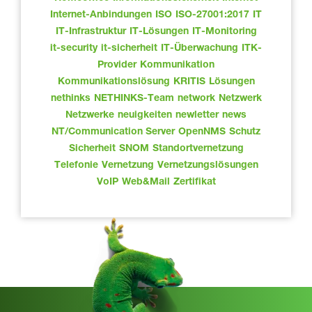
Internet-Anbindungen
ISO
ISO-27001:2017
IT
IT-Infrastruktur
IT-Lösungen
IT-Monitoring
it-security
it-sicherheit
IT-Überwachung
ITK-
Provider
Kommunikation
Kommunikationslösung
KRITIS
Lösungen
nethinks
NETHINKS-Team
network
Netzwerk
Netzwerke
neuigkeiten
newletter
news
NT/Communication Server
OpenNMS
Schutz
Sicherheit
SNOM
Standortvernetzung
Telefonie
Vernetzung
Vernetzungslösungen
VoIP
Web&Mail
Zertifikat