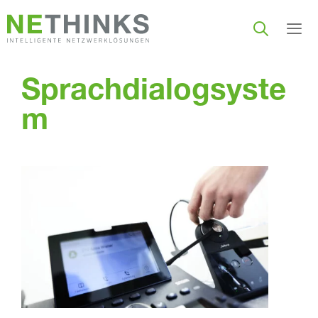
Zum
Inhalt
springen
Men
Sprachdialogsyste
m