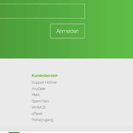
Kundenbereich
Support Hotline
AnyDesk
RMA
SpamTitan
WHMCS
cPanel
Portalzugang