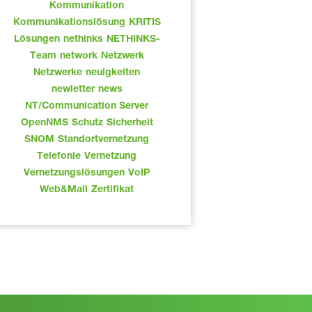
Kommunikation
Kommunikationslösung
KRITIS
Lösungen
nethinks
NETHINKS-
Team
network
Netzwerk
Netzwerke
neuigkeiten
newletter
news
NT/Communication Server
OpenNMS
Schutz
Sicherheit
SNOM
Standortvernetzung
Telefonie
Vernetzung
Vernetzungslösungen
VoIP
Web&Mail
Zertifikat