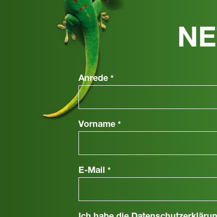
NE
Anrede
*
Vorname
*
E-Mail
*