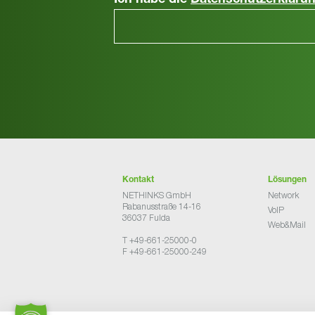
Ich habe die
Datenschutzerkläru
Kontakt
Lösungen
NETHINKS GmbH
Network
Rabanusstraße 14-16
VoIP
36037 Fulda
Web&Mail
T +49-661-25000-0
F +49-661-25000-249