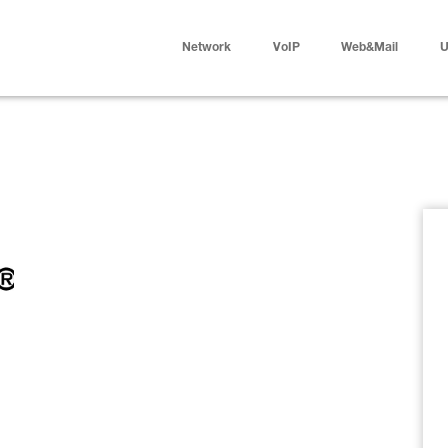
Network
VoIP
Web&Mail
U