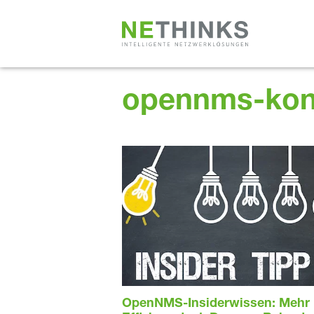
Zum
Inhalt
springen
opennms-konf
OpenNMS-Insiderwissen: Mehr