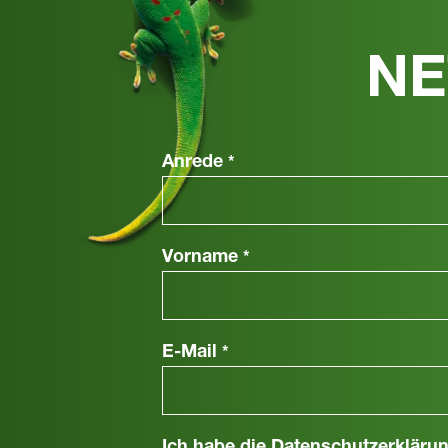
NE
Anrede
*
Vorname
*
E-Mail
*