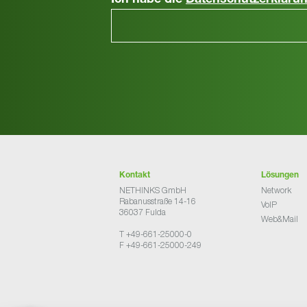
Ich habe die
Datenschutzerkläru
Kontakt
Lösungen
NETHINKS GmbH
Network
Rabanusstraße 14-16
VoIP
36037 Fulda
Web&Mail
T +49-661-25000-0
F +49-661-25000-249