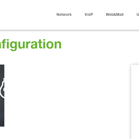
Network
VoIP
Web&Mail
U
iguration