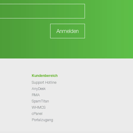
Kundenbereich
Support Hotline
AnyDesk
RMA
SpamTitan
WHMCS
cPanel
Portalzugang