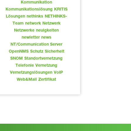
Kommunikation
Kommunikationslösung
KRITIS
Lösungen
nethinks
NETHINKS-
Team
network
Netzwerk
Netzwerke
neuigkeiten
newletter
news
NT/Communication Server
OpenNMS
Schutz
Sicherheit
SNOM
Standortvernetzung
Telefonie
Vernetzung
Vernetzungslösungen
VoIP
Web&Mail
Zertifikat