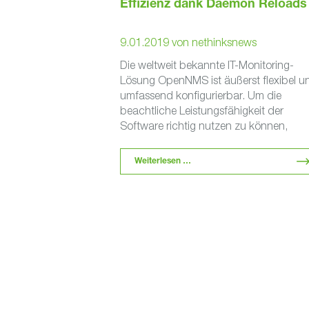
Effizienz dank Daemon Reloads
9.01.2019
von
nethinksnews
Die weltweit bekannte IT-Monitoring-
Lösung OpenNMS ist äußerst flexibel u
umfassend konfigurierbar. Um die
beachtliche Leistungsfähigkeit der
Software richtig nutzen zu können,
braucht man allerdings ein gutes Maß 
OpenNMS-spezifischem Fachwissen. 
Weiterlesen …