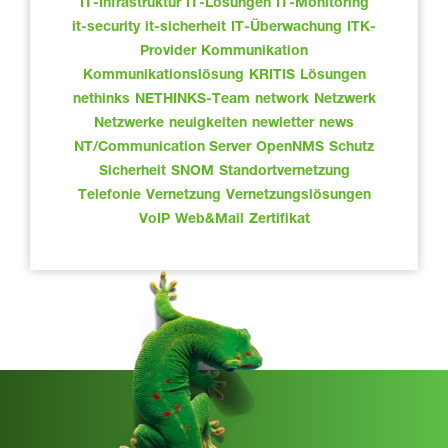
IT-Infrastruktur
IT-Lösungen
IT-Monitoring
it-security
it-sicherheit
IT-Überwachung
ITK-
Provider
Kommunikation
Kommunikationslösung
KRITIS
Lösungen
nethinks
NETHINKS-Team
network
Netzwerk
Netzwerke
neuigkeiten
newletter
news
NT/Communication Server
OpenNMS
Schutz
Sicherheit
SNOM
Standortvernetzung
Telefonie
Vernetzung
Vernetzungslösungen
VoIP
Web&Mail
Zertifikat