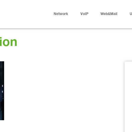
Network
VoIP
Web&Mail
U
ion