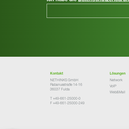
Ich habe die
Datenschutzerkläru
Kontakt
Lösungen
NETHINKS GmbH
Network
Rabanusstraße 14-16
VoIP
36037 Fulda
Web&Mail
T +49-661-25000-0
F +49-661-25000-249