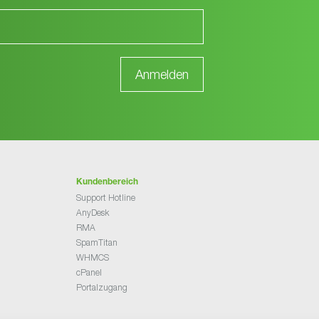
Kundenbereich
Support Hotline
AnyDesk
RMA
SpamTitan
WHMCS
cPanel
Portalzugang