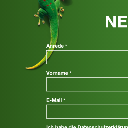
NE
Anrede
*
Vorname
*
E-Mail
*