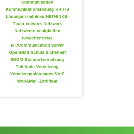
Kommunikation
Kommunikationslösung
KRITIS
Lösungen
nethinks
NETHINKS-
Team
network
Netzwerk
Netzwerke
neuigkeiten
newletter
news
NT/Communication Server
OpenNMS
Schutz
Sicherheit
SNOM
Standortvernetzung
Telefonie
Vernetzung
Vernetzungslösungen
VoIP
Web&Mail
Zertifikat